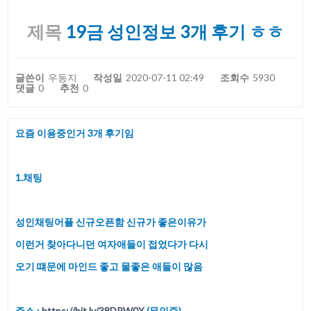
제목
19금 성인정보 3개 후기 ㅎㅎ
글쓴이
우동지
작성일
2020-07-11 02:49
조회수
5930
댓글
0
추천
0
요즘 이용중인거 3개 후기임
1.채팅
성인채팅어플 신규오픈함 신규가 좋은이유가
이런거 찾아다니던 여자애들이 접었다가 다시
오기 떄문에 마인드 좋고 물좋은 애들이 많음
주소 :
https://bit.ly/38DRW0X
(무인증)