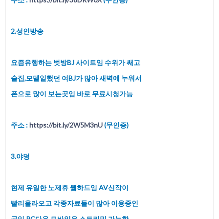
2.성인방송
요즘유행하는 벗방BJ 사이트임 수위가 쌔고
술집,모델일했던 여BJ가 많아 새벽에 누워서
폰으로 많이 보는곳임 바로 무료시청가능
주소 :
https://bit.ly/2W5M3nU
(무인증)
3.야덩
현제 유일한 노제휴 웹하드임 AV신작이
빨리올라오고 각종자료들이 많아 이용중인
곳임 PC다운,모바일은 스트리밍 가능함