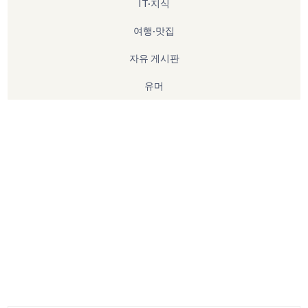
IT·지식
여행·맛집
자유 게시판
유머